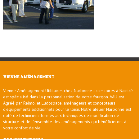
VIENNE AMÉNAGEMENT
Vienne Aménagement Utilitaires chez Narbonne accessoires à Naintré
est spécialisé dans la personnalisation de votre fourgon. VAU est
Agréé par Reimo, et Ludospace, aménageurs et concepteurs
d’équipements additionnels pour le loisir. Notre atelier Narbonne est
doté de techniciens formés aux techniques de modification de
structure et de l’ensemble des aménagements qui bénéficieront à
votre confort de vie.