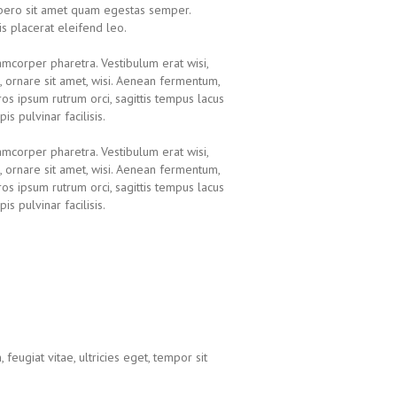
ibero sit amet quam egestas semper.
is placerat eleifend leo.
amcorper pharetra. Vestibulum erat wisi,
ornare sit amet, wisi. Aenean fermentum,
ros ipsum rutrum orci, sagittis tempus lacus
s pulvinar facilisis.
amcorper pharetra. Vestibulum erat wisi,
ornare sit amet, wisi. Aenean fermentum,
ros ipsum rutrum orci, sagittis tempus lacus
s pulvinar facilisis.
eugiat vitae, ultricies eget, tempor sit