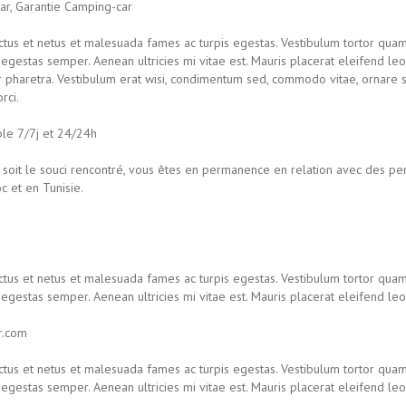
ar, Garantie Camping-car
tus et netus et malesuada fames ac turpis egestas. Vestibulum tortor quam, f
egestas semper. Aenean ultricies mi vitae est. Mauris placerat eleifend leo
 pharetra. Vestibulum erat wisi, condimentum sed, commodo vitae, ornare si
rci.
ble 7/7j et 24/24h
 soit le souci rencontré, vous êtes en permanence en relation avec des pe
 et en Tunisie.
tus et netus et malesuada fames ac turpis egestas. Vestibulum tortor quam, f
egestas semper. Aenean ultricies mi vitae est. Mauris placerat eleifend leo
r.com
tus et netus et malesuada fames ac turpis egestas. Vestibulum tortor quam, f
egestas semper. Aenean ultricies mi vitae est. Mauris placerat eleifend leo