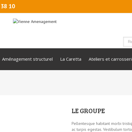
 38 10
Aménagement structurel
La Caretta
Ateliers et carrosser
LE GROUPE
Pellentesque habitant morbi trist
ac turpis egestas. Vestibulum tortor