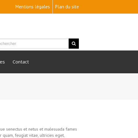
Mentions légales
Plan du site
ies
Contact
ique senectus et netus et malesuada fames
 quam, feugiat vitae, ultricies eget,