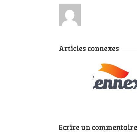
Articles connexes
SALON DU 
4EME SALON VIENNE
CAR ET DU
EXPO
AMÉNAGÉ DE 
Ecrire un commentair