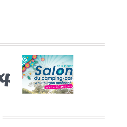
CAMPING-
 FOURGON
LA VIENNE
e