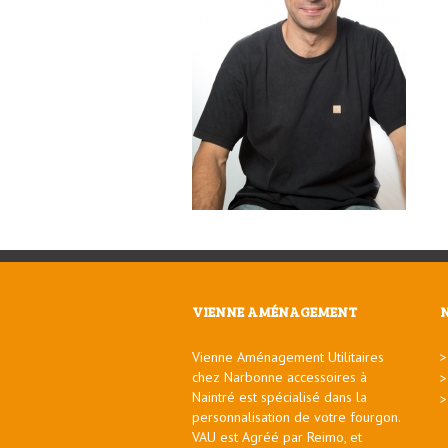
VIENNE AMÉNAGEMENT
Vienne Aménagement Utilitaires
chez Narbonne accessoires à
Naintré est spécialisé dans la
personnalisation de votre fourgon.
VAU est Agréé par Reimo, et