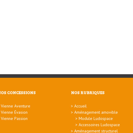
NOS CONCESSIONS
NOS RUBRIQUES
Vienne Aventure
Accueil
Vienne Évasion
Aménagement amovible
Vienne Passion
Module Ludospace
Accessoires Ludospace
Aménagement structurel