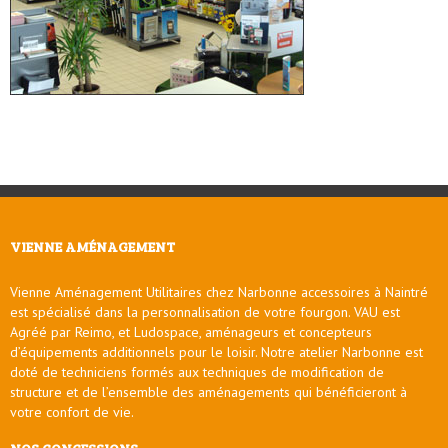
VIENNE AMÉNAGEMENT
Vienne Aménagement Utilitaires chez Narbonne accessoires à Naintré
est spécialisé dans la personnalisation de votre fourgon. VAU est
Agréé par Reimo, et Ludospace, aménageurs et concepteurs
d’équipements additionnels pour le loisir. Notre atelier Narbonne est
doté de techniciens formés aux techniques de modification de
structure et de l’ensemble des aménagements qui bénéficieront à
votre confort de vie.